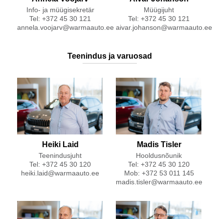
Info- ja müügisekretär
Müügijuht
Tel: +372 45 30 121
Tel: +372 45 30 121
annela.voojarv@warmaauto.ee
aivar.johanson@warmaauto.ee
Teenindus ja varuosad
Heiki Laid
Madis Tisler
Teenindusjuht
Hooldusnõunik
Tel: +372 45 30 120
Tel: +372 45 30 120
heiki.laid@warmaauto.ee
Mob: +372 53 011 145
madis.tisler@warmaauto.ee