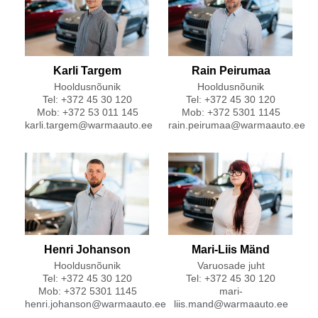
Karli Targem
Rain Peirumaa
Hooldusnõunik
Hooldusnõunik
Tel: +372 45 30 120
Tel: +372 45 30 120
Mob: +372 53 011 145
Mob: +372 5301 1145
karli.targem@warmaauto.ee
rain.peirumaa@warmaauto.ee
Henri Johanson
Mari-Liis Mänd
Hooldusnõunik
Varuosade juht
Tel: +372 45 30 120
Tel: +372 45 30 120
Mob: +372 5301 1145
mari-
henri.johanson@warmaauto.ee
liis.mand@warmaauto.ee