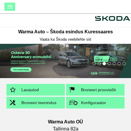
Warma Auto – Škoda esindus Kuressaares
Vaata ka Škoda veebilehte siit
Laoautod
Broneeri proovisõit
Broneeri teenindus
Konfiguraator
Warma Auto OÜ
Tallinna 82a