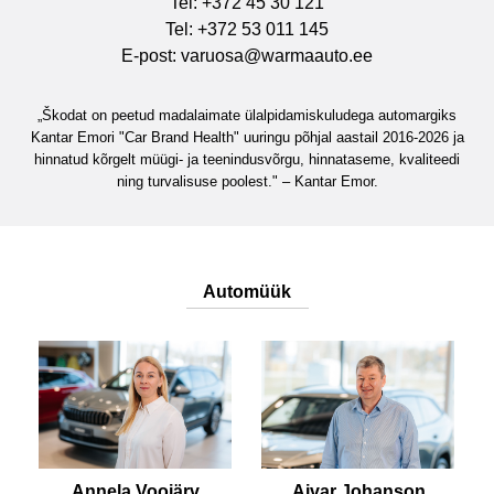
Tel: +372 45 30 121
Tel: +372 53 011 145
E-post:
varuosa@warmaauto.ee
„Škodat on peetud madalaimate ülalpidamiskuludega automargiks
Kantar Emori "Car Brand Health" uuringu põhjal aastail 2016-2026 ja
hinnatud kõrgelt müügi- ja teenindusvõrgu, hinnataseme, kvaliteedi
ning turvalisuse poolest." – Kantar Emor.
Automüük
Annela Voojärv
Aivar Johanson